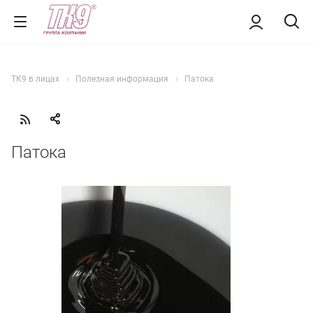
ТК9 в лицах
Полезная информация
Патока
Патока