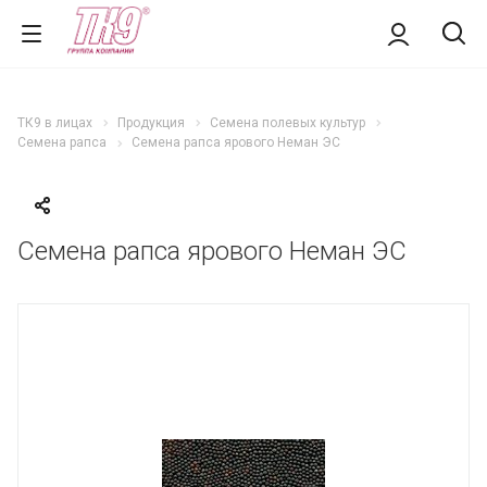
ТК9 в лицах
Продукция
Семена полевых культур
Семена рапса
Семена рапса ярового Неман ЭС
Семена рапса ярового Неман ЭС