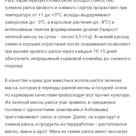
Рапс характеризуются высокой холодостойкостью
(семена рапса ярового и озимого сортов прорастают при
температуре от +1 до +3°С, всходы выдерживают
заморозки до -5°С, а взрослые растения до -8°С) и
интенсивным темпом формирования урожая (прирост
зеленой массы за сутки – около 0,5 т/га). А низкий расход
семян и хорошее отрастание после скашивания позволяют
при высеве ярового рапса через каждые 10-15 дней
обеспечить непрерывный кормовой конвейер до снежного
покрова.
В качестве корма для животных используется зелёная
масса, которая в периоды ранней весны и поздней осени
по кормовым качествам превосходит все прочие культуры.
Из зеленой массы рапса (как правило, в смешанных
посевах с однолетними злаковыми и бобовыми)
приготавливают силос и сенаж. Далее, на корм идут и
семена рапса, и продукты их переработки – растительное
масло, жмых и шрот. Мука из семян рапса имеет высокую