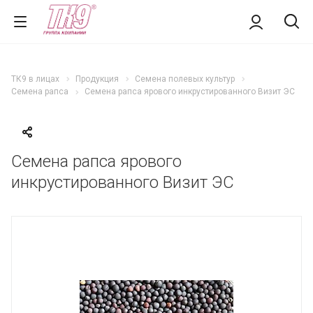
ТК9 в лицах
Продукция
Семена полевых культур
Семена рапса
Семена рапса ярового инкрустированного Визит ЭС
Семена рапса ярового
инкрустированного Визит ЭС