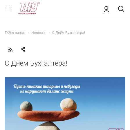
ТК9 в лицах
Новости
С Днём Бухгалтера!
С Днём Бухгалтера!