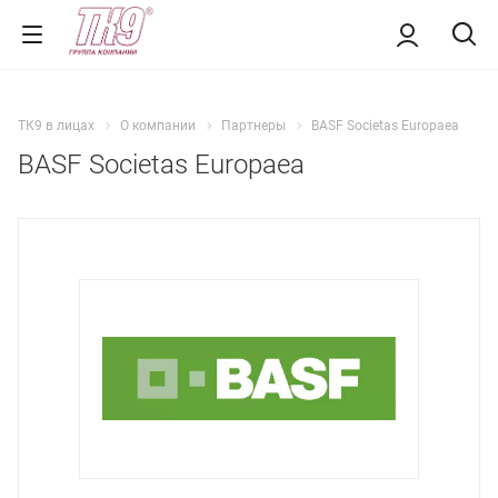
ТК9 в лицах
О компании
Партнеры
BASF Societas Europaea
BASF Societas Europaea