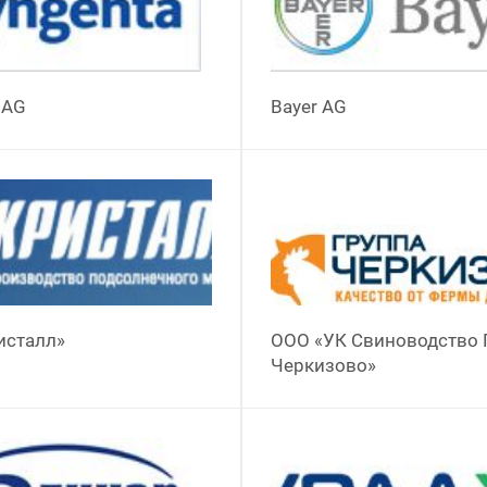
 AG
Bayer AG
исталл»
ООО «УК Свиноводство 
Черкизово»