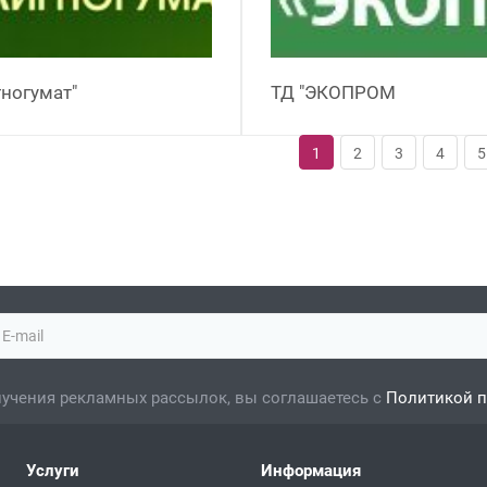
ногумат"
ТД "ЭКОПРОМ
1
2
3
4
5
учения рекламных рассылок, вы соглашаетесь с
Политикой 
Услуги
Информация