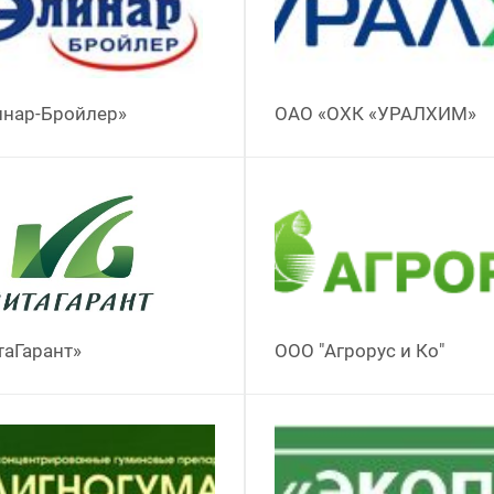
инар-Бройлер»
ОАО «ОХК «УРАЛХИМ»
таГарант»
ООО "Агрорус и Ко"