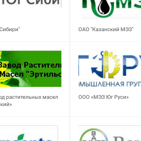
Сибири"
ОАО "Казанский МЭЗ"
од растительных масел
ООО «МЭЗ Юг Руси»
ский»